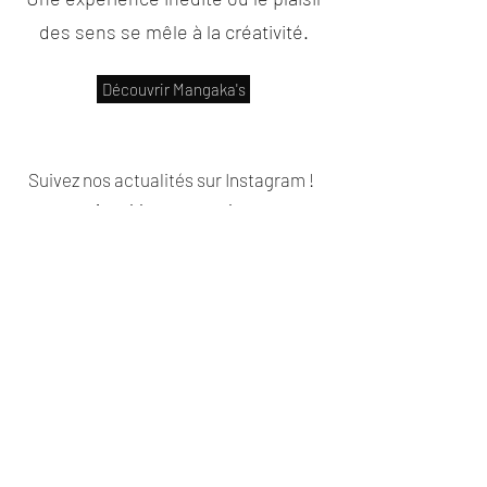
des sens se mêle à la créativité.
Découvrir Mangaka's
Suivez nos actualités sur Instagram !
@vignobles_gagne_barrat
Donnez-nous votre
avis !
Nom de famille